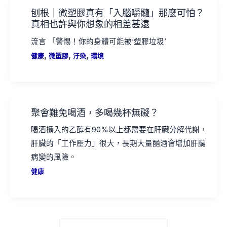
刨根｜微塑膠真有「入腦嚼髓」那麼可怕？
真相也許與你想象的相差甚遠
流言 「警惕！你的身體可能被‘塑膠垃圾’
,
,
,
健康
微塑膠
汙染
環境
聚會難免喝酒，多喝幾杯無礙？
喝酒攝入的乙醇有90%以上都需要在肝臟分解代謝，
肝臟的「工作壓力」很大，長期大量酗酒會增加肝臟
病變的風險。
健康