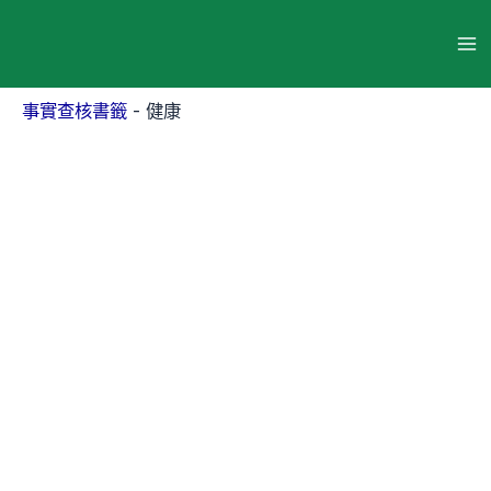
跳
至
Ma
主
要
Me
事實查核書籤
-
健康
內
容