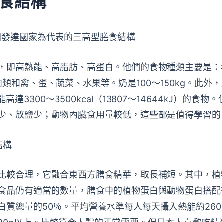
食結構
洲發達國家為代表的三高型膳食結構
，即高熱能、高脂肪、高蛋白。他們的食物種類主要是：
，肉類和禽、蛋、蔬菜、水果等。奶是100～150kg。此外
熱能高達3300～3500kcal（13807～14644kJ）的食
少、放鹽少；動物內臟食用量較低，這些都是值得學習的
結構
比較合理，它融合東西方膳食精華，取長補短。其中，植
食品仍有適當的數量，膳食中的植物蛋白與動物蛋白搭配
質總量的50％。平均營養水準每人每天攝入熱能約2600