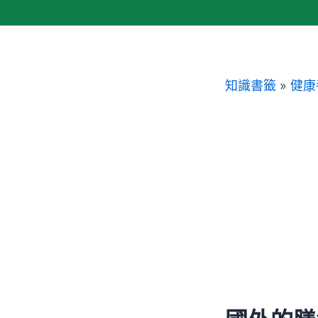
跳
至
主
要
知識書籤
»
健康
內
容