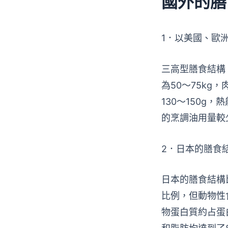
國外的膳
1．以美國、歐
三高型膳食結構
為50～75kg
130～150g，
的烹調油用量較
2．日本的膳食
日本的膳食結構
比例，但動物性
物蛋白質約占蛋白