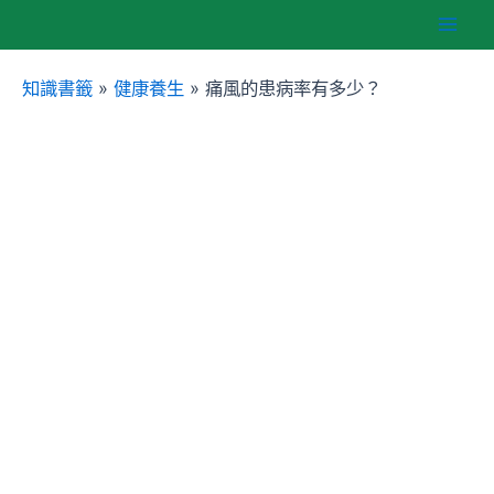
跳
Mai
至
主
知識書籤
»
健康養生
»
痛風的患病率有多少？
Men
要
內
容