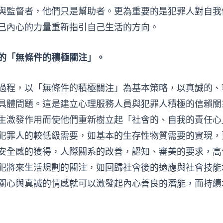
與監督者，他們只是幫助者。更為重要的是犯罪人對自我
己內心的力量重新指引自己生活的方向。
的「無條件的積極關注」。
過程，以「無條件的積極關注」為基本策略，以真誠的、
具體問題。這是建立心理服務人員與犯罪人積極的信賴關
生激發作用而使他們重新樹立起「社會的、自我的責任心
犯罪人的較低級需要，如基本的生存性物質需要的實現，
安全感的獲得，人際關系的改善，認知、審美的要求，高
犯將來生活規劃的關注，如回歸社會後的適應與社會技能
關心與真誠的情感就可以激發起內心善良的潛能，而持續