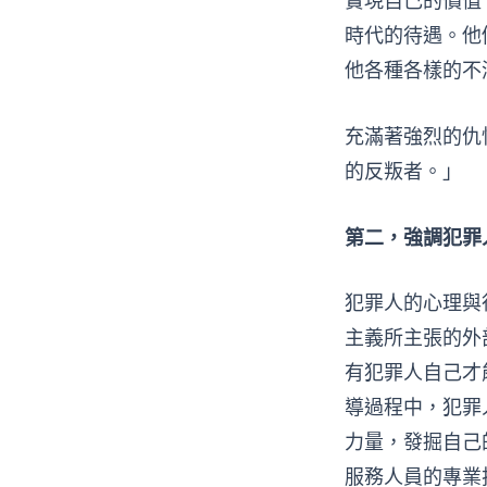
實現自己的價值
時代的待遇。他
他各種各樣的不滿
充滿著強烈的仇
的反叛者。」
第二，強調犯罪
犯罪人的心理與
主義所主張的外
有犯罪人自己才
導過程中，犯罪
力量，發掘自己
服務人員的專業