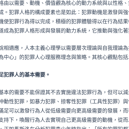
格由以需要、動機、價值觀為核心的動力系統與以性格、
成。犯罪人格的構成要素也是如此：犯罪動機是激發與強
機使犯罪行為得以完成，積極的犯罪體驗得以在行為結果
道成為犯罪人格形成與發展的動力系統，它推動與強化著
說相適應，人本主義心理學以需要層次理論與自我理論為
為中心」的犯罪人心理服務理念與策略。其核心觀點包括
足犯罪人的基本需要。
基本的需要不能保證其不去實施違法犯罪行為，但可以減
沖動性犯罪，如暴力犯罪、掠奪性犯罪（工具性犯罪）與
滿足可以激發行為人從低級需要向更高級需要的發展，而
支持下，喚醒行為人去實現自己更高級需要的動機，從而