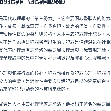
的犯罪（犯罪動機）
是現代心理學的「第三勢力」。它主要關心整體人的能力
我、成長、基本需要、自我實現、較高的價值、自發性、
等積極性概念的探討與分析。人本主義犯罪理論認為，人
人不是作為違法犯罪者而出生的；犯罪是個體潛能在社會
其代表的理論有馬斯洛的需要層次理論與自我實現理論、
理學理論中的集中體現是犯罪利欲說及罪犯心理服務觀。
心理與犯罪行為的核心。犯罪動機作為犯罪心理、犯罪行
於人的需要，是消極性需要與具體犯罪目標的緊密結合。
論來解釋犯罪動機的本質與來源的。
成者是人本主義心理學家馬斯洛。他提出了著名的需要層