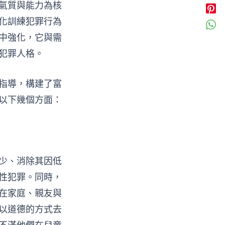
氣質與能力為核
化訓練犯罪行為
中強化，它與需
犯罪人格。
指導，構建了富
以下幾個方面：
少、消除其因低
性犯罪。同時，
在家庭、親友與
以道德的方式去