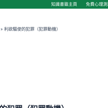
知識書籤主頁
免費心理測
»
利欲驅使的犯罪（犯罪動機）