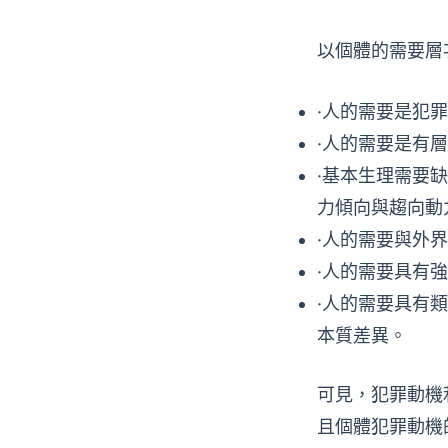
以個體的需要層
·人的需要是犯
·人的需要是有
·基本生理需要
力傾向與趨向動
·人的需要與外
·人的需要具有
·人的需要具有
本質差異。
可見，犯罪動機
且個體犯罪動機