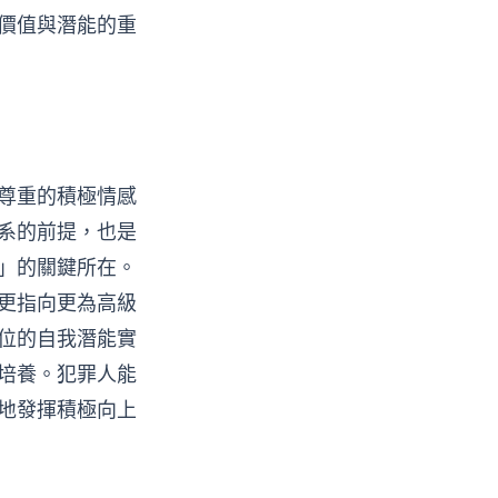
價值與潛能的重
尊重的積極情感
系的前提，也是
」的關鍵所在。
更指向更為高級
位的自我潛能實
培養。犯罪人能
地發揮積極向上