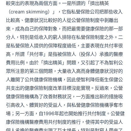
較突出的表現為兩個方面。一是所謂的「擠出精英
（cream skimming）」，它指私營保險公司把那些收入
比較高、健康狀況比較好的人從公營保險制度中剝離出
來，成為自己的保障對象，而把最需要健康保險的那一部
分人，特別是低收入的窮人排除在私營保險制度之外。二
是私營保險人提供的保障程度過低，主要表現在共付率很
高，所謂「共付率」是指被保險人（投保人）承擔的醫療
費用比例。由於「擠出精英」問題，又引起了不為智利公
眾所注意的第三個問題，大量收入高而身體健康狀況好的
人離開了公共健康保險機構，因此使智利降低衛生保健公
共支出的健康保險制度改革目標沒能實現。反過來，公營
健康保險機構為了改善財務狀況，一方面推出新的措施吸
引高收入、體質好的受益人，與私營健康保險機構爭奪市
場；另一方面，自1996年起也開始推行共付制度。公營健
康保險機構醫療費用共付制度的推行，使得其中的受益人
個人承擔的醫療費出現了巨大增長，特別是對窮人帶來了