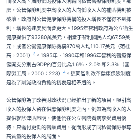
而收入高、風險低的投保人則轉向私營醫療保險制度。那
麼，公營保險制度中高收入的人向低收入人的補貼機制被
破壞，政府對公營健康保險機構的投入增長不僅得不到抑
制，增長的速度反而會更大。1995年智利政府為公立衛生
健康提供了93280萬美元，相當于智利國民人均67.59美
元，或者公營健康保險機構870萬人均110.17美元（范桂
3
高，2001）
。1985年、1990年和1996年智利的醫療保
健開支分別占GDP的百分比為1.6％、2.0％和2.3％（國
4
際勞工局，2000：223）
。這同智利改革健康保險制度
是為了削減政府負擔的初衷是相矛盾的。
公營保險為了改善財政狀況已經推出了新的項目，吸引高
收入的投保人留在供應保險制度之內，例如為高收入的人
提供就診津貼證明，使他們在公立醫院看病享受費用優
待，只需付更低的醫藥費用，從而形成了同私營保險爭奪
高質量的投保人的局面。