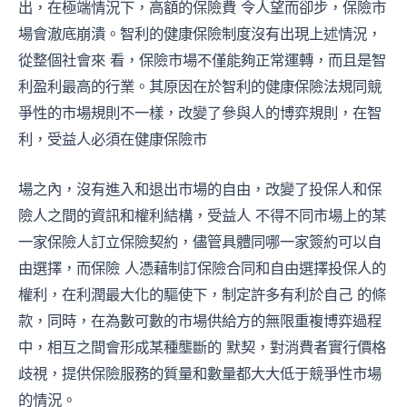
出，在極端情況下，高額的保險費 令人望而卻步，保險市
場會澈底崩潰。智利的健康保險制度沒有出現上述情況，
從整個社會來 看，保險市場不僅能夠正常運轉，而且是智
利盈利最高的行業。其原因在於智利的健康保險法規同競
爭性的市場規則不一樣，改變了參與人的博弈規則，在智
利，受益人必須在健康保險市
場之內，沒有進入和退出市場的自由，改變了投保人和保
險人之間的資訊和權利結構，受益人 不得不同市場上的某
一家保險人訂立保險契約，儘管具體同哪一家簽約可以自
由選擇，而保險 人憑藉制訂保險合同和自由選擇投保人的
權利，在利潤最大化的驅使下，制定許多有利於自己 的條
款，同時，在為數可數的市場供給方的無限重複博弈過程
中，相互之間會形成某種壟斷的 默契，對消費者實行價格
歧視，提供保險服務的質量和數量都大大低于競爭性市場
的情況。