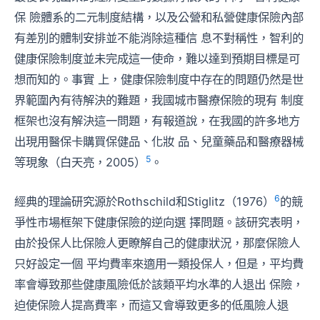
保 險體系的二元制度結構，以及公營和私營健康保險內部
有差別的體制安排並不能消除這種信 息不對稱性，智利的
健康保險制度並未完成這一使命，難以達到預期目標是可
想而知的。事實 上，健康保險制度中存在的問題仍然是世
界範圍內有待解決的難題，我國城市醫療保險的現有 制度
框架也沒有解決這一問題，有報道說，在我國的許多地方
出現用醫保卡購買保健品、化妝 品、兒童藥品和醫療器械
5
等現象（白天亮，2005）
。
6
經典的理論研究源於Rothschild和Stiglitz（1976）
的競
爭性市場框架下健康保險的逆向選 擇問題。該研究表明，
由於投保人比保險人更瞭解自己的健康狀況，那麼保險人
只好設定一個 平均費率來適用一類投保人，但是，平均費
率會導致那些健康風險低於該類平均水準的人退出 保險，
迫使保險人提高費率，而這又會導致更多的低風險人退