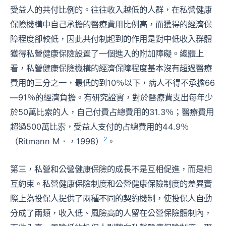
受益人的共付比例的。往往收入越低的人群，在私營健康
保險機構中自己承擔的醫療費用比例高，而獲得的經濟保
障程度卻較低，因此共付制起到的作用是對中低收入群體
獲得私營健康保險設置了一個進入的附加障礙。總體上
看，私營健康保險機構的經濟保障程度基本沒有超過醫療
費用的三分之一，最低的到10％以下，病人不得不承擔66
—91％的經濟負擔。有研究證實，對於醫療費支出每年少
於50萬比索的人，自己付費占總費用的31.3％；醫療費用
超過500萬比索，受益人支付的占總費用的44.9％
2
（Ritmann M．，1998）
。
第三，私營和公營健康保險的成長不是互相促進，而是相
互約束。私營健康保險制度和公營健康保險制度的差異實
際上為投保人提供了兩種不同的契約機制，使投保人自動
分成了兩類，收入低、風險高的人留在公營保險體制內，