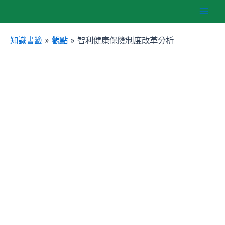
跳
Mai
至
主
知識書籤
»
觀點
»
智利健康保險制度改革分析
Men
要
內
容