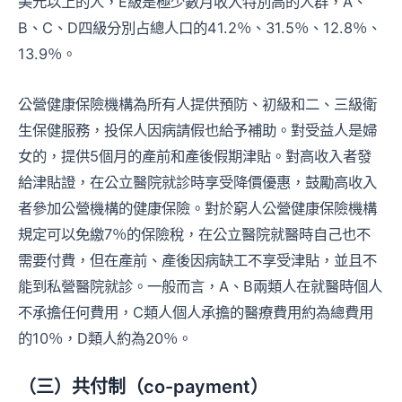
美元以上的人，E級是極少數月收入特別高的人群，A、
B、C、D四級分別占總人口的41.2％、31.5％、12.8％、
13.9％。
公營健康保險機構為所有人提供預防、初級和二、三級衛
生保健服務，投保人因病請假也給予補助。對受益人是婦
女的，提供5個月的產前和產後假期津貼。對高收入者發
給津貼證，在公立醫院就診時享受降價優惠，鼓勵高收入
者參加公營機構的健康保險。對於窮人公營健康保險機構
規定可以免繳7％的保險稅，在公立醫院就醫時自己也不
需要付費，但在產前、產後因病缺工不享受津貼，並且不
能到私營醫院就診。一般而言，A、B兩類人在就醫時個人
不承擔任何費用，C類人個人承擔的醫療費用約為總費用
的10％，D類人約為20％。
（三）共付制（co-payment）