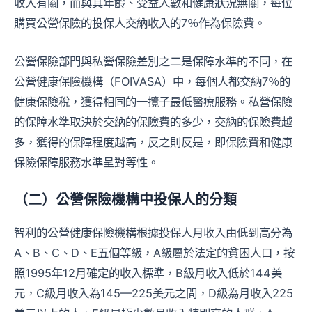
收入有關，而與其年齡、受益人數和健康狀況無關，每位
購買公營保險的投保人交納收入的7％作為保險費。
公營保險部門與私營保險差別之二是保障水準的不同，在
公營健康保險機構（FOIVASA）中，每個人都交納7％的
健康保險稅，獲得相同的一攬子最低醫療服務。私營保險
的保障水準取決於交納的保險費的多少，交納的保險費越
多，獲得的保障程度越高，反之則反是，即保險費和健康
保險保障服務水準呈對等性。
（二）公營保險機構中投保人的分類
智利的公營健康保險機構根據投保人月收入由低到高分為
A、B、C、D、E五個等級，A級屬於法定的貧困人口，按
照1995年12月確定的收入標準，B級月收入低於144美
元，C級月收入為145—225美元之間，D級為月收入225