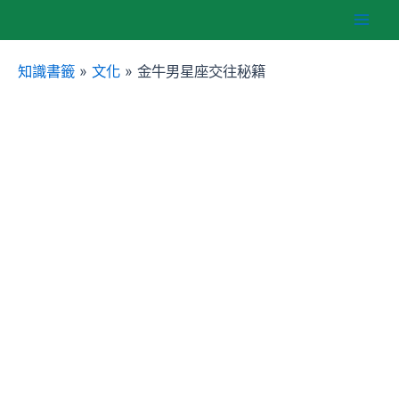
跳
Mai
至
主
知識書籤
»
文化
»
金牛男星座交往秘籍
Men
要
內
容