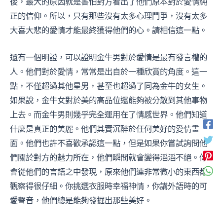
後，最大的原因就是害怕對方看出了他們原本對於愛情純
正的信仰。所以，只有那些沒有太多心理鬥爭，沒有太多
大喜大悲的愛情才能最終獲得他們的心。請相信這一點。
還有一個明證，可以證明金牛男對於愛情是最有發言權的
人。他們對於愛情，常常是出自於一種欣賞的角度。這一
點，不僅超過其他星男，甚至也超過了同為金牛的女生。
如果說，金牛女對於美的高品位還能夠被分散到其他事物
上去。而金牛男則幾乎完全運用在了情感世界。他們知道
什麼是真正的美麗。他們其實沉醉於任何美好的愛情畫
面。他們也許不喜歡承認這一點，但是如果你嘗試詢問他
們關於對方的魅力所在，他們瞬間就會變得滔滔不絕。你
會從他們的言語之中發現，原來他們連非常微小的東西都
觀察得很仔細。你挑選衣服時幸福神情，你講外語時的可
愛聲音，他們總是能夠發掘出那些美好。