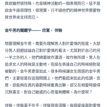
質欲雖然很特殊，也是精神活動的一個表現而已。這不是
說金牛座很理性，很現實，只不過他們的精神世界需要物
質世界來支持而已。
金牛男的關鍵字——- 欣賞， 佯裝
想要理解金牛男，需要先理解男人對於愛情的態度。大部
分男人迴避談論自己對於愛情的看法。尤其對於自己的另
一半之外的人，他們總要故作瀟洒，故作無所謂。男人在
追求女人的時候是主動地，但是在表達自己的時候絕對是
被動的。金牛男更是如此，很多時候讓女生困惑的金牛男
們，主要就是在這個問題上。他們看起來如此的低調，忠
厚，卻能夠在真的喜歡時候奮勇出擊，卻又在相愛時變得
沉默寡言，對自己敏感的心思毫無體察。為什麼呢？
佯裝。佯裝毫不在乎，佯裝我很清醒。每個星座面對愛情