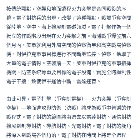
按傳統觀點，空襲和地面遠程火力突擊是合同戰役的序
幕。電子對抗兵的出現，改變了這種觀點，戰場爭奪空間
從陸地、空中、海上擴展制電磁領域。電子打擊作為一個
獨立的作戰階段出現在火力突擊之前。海灣戰爭爆發前六
個月內，美軍就利用外層空間的偵察衛星和高空戰場偵察
機，對伊拉克軍事目標進行不間斷地監控、偵察，獲取了
大量的電子情報。空襲前一天，美軍對伊拉克的軍事指揮
機關、防空系統等重要目標的電子設備，實施全時壓制性
電子干擾，致使伊軍通信中斷，雷達迷盲。
由此可見，電子打擊（爭奪制電權）—火力突襲（爭奪制
空權）—地面進攻與防禦（決戰）將成為戰爭中普遍的作
戰程式。電子對抗的範圍將由過去以雷達對抗、通信對抗
擴展到制導對抗、導航對抗、光電對抗。電子對抗的觸角
將深入到戰場各個角落，電子對抗在時間上將是全過程