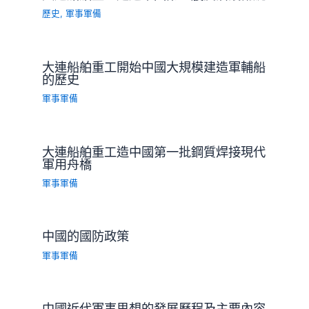
歷史
,
軍事軍備
大連船舶重工開始中國大規模建造軍輔船
的歷史
軍事軍備
大連船舶重工造中國第一批鋼質焊接現代
軍用舟橋
軍事軍備
中國的國防政策
軍事軍備
中國近代軍事思想的發展歷程及主要內容