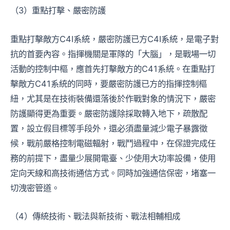
（3）重點打擊、嚴密防護
重點打擊敵方C4I系統，嚴密防護已方C4I系統，是電子對
抗的首要內容。指揮機關是軍隊的「大腦」，是戰場一切
活動的控制中樞，應首先打擊敵方的C41系統。在重點打
擊敵方C41系統的同時，要嚴密防護已方的指揮控制樞
紐，尤其是在技術裝備還落後於作戰對象的情況下，嚴密
防護顯得更為重要。嚴密防護除採取轉入地下，疏散配
置，設立假目標等手段外，還必須盡量減少電子暴露徵
候，戰前嚴格控制電磁輻射，戰鬥過程中，在保證完成任
務的前提下，盡量少展開電臺、少使用大功率設備，使用
定向天線和高技術通信方式。同時加強通信保密，堵塞一
切洩密管道。
（4）傳統技術、戰法與新技術、戰法相輔相成