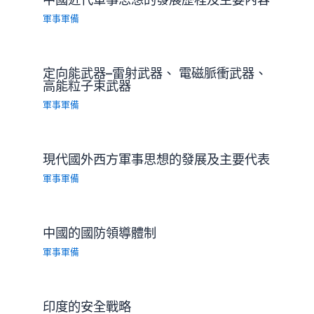
軍事軍備
定向能武器–雷射武器、 電磁脈衝武器、
高能粒子束武器
軍事軍備
現代國外西方軍事思想的發展及主要代表
軍事軍備
中國的國防領導體制
軍事軍備
印度的安全戰略