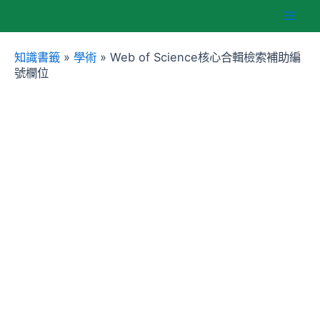
跳
Mai
至
主
知識書籤
»
學術
»
Web of Science核心合輯檢索補助編
Men
要
號欄位
內
容