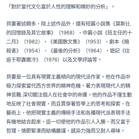
「對於當代文化富於人性的理解和精妙的分析」。
貝婁著述頗多，除上述作品外，還有短篇小說集《莫斯比
的回憶錄及其它故事》（1968），中篇小說《班主任的十
二月》（1982），《美國散文集》（1953），劇本《暗
殺者》（1954）、《最後的分析》（1964），遊記《往
返于耶露撒冷》（1976）以及文學評論等。
貝婁是一位具有現實主義傾向的現代派作家。他在作品中
極力探索當代西方世界的精神危機，著力表現現代人的精
神苦難.深切關注個人在社會中的命運。他的作品不僅生動
地反映了社會現實，而且貫穿著哲學上的思考和探索，在
藝術上，他把現實主義的傳統手法和各種現代派表現手法
有機地結合起來。這一切使他的作品引人入勝，而又富于
哲理，情節緊湊而結構嚴謹，感染力強而又耐人尋味。