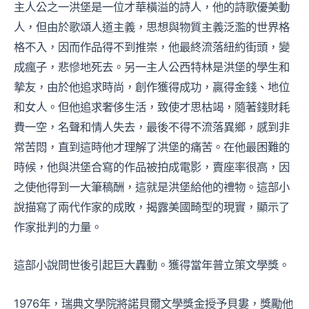
主人公之一洪堡是一位才華橫溢的詩人，他的詩歌優美動
人，但由於歌頌人道主義，思想與物質主義泛濫的世界格
格不入，因而作品得不到推崇，他最終流落紐約街頭，變
成瘋子，悲慘地死去。另一主人公西特林是洪堡的學生和
摯友，由於他追求時尚，創作獲得成功，贏得金錢、地位
和女人。但他追求奢侈生活，致使才思枯竭，隨著錢財耗
費一空，名聲和情人失去，最後不得不流落異鄉，感到非
常苦悶，直到這時他才理解了洪堡的痛苦。在他最困難的
時候，他與洪堡合寫的作品被拍成電影，賣座率很高，因
之使他得到一大筆稿酬，這就是洪堡給他的禮物。這部小
說描寫了兩代作家的成敗，揭露美國畸型的現實，顯示了
作家批判的力量。
這部小說問世後引起巨大轟動。獲得當年普立策文學獎。
1976年，瑞典文學院將諾貝爾文學獎金授予貝婁，獎勵他