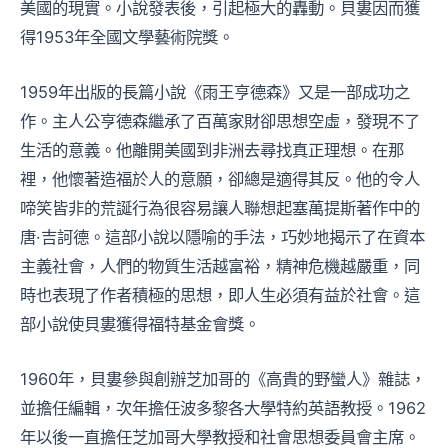
美國的現實。小說發表後，引起極大的轟動。貝婁因而獲
得1953年全國文學藝術院獎。
1959年出版的長篇小說《雨王亨德森》又是一部成功之
作。主人公亨德森繼承了百萬家財卻思想空虛，發現不了
生活的意義。他離開美國到非洲去尋找真正理想。在那
裡，他懷著造福於人的意願，卻總是適得其反。他的令人
啼笑皆非的荒誕行為很容易讓人聯想起塞萬提斯著作中的
唐·吉訶德。這部小說以隱喻的手法，巧妙地揭示了在資本
主義社會，人們的物質生活越富裕，精神危機越嚴重，同
時也表現了作者積極的思想，即人生必須有益於社會。這
部小說使貝婁獲得福特基金會獎。
1960年，貝婁參與創辦芝加哥的《高貴的野蠻人》雜誌，
並擔任編輯，次年擔任波多黎各大學特約英語教授。1962
年以後一直擔任芝加哥大學教授和社會思想委員會主席。