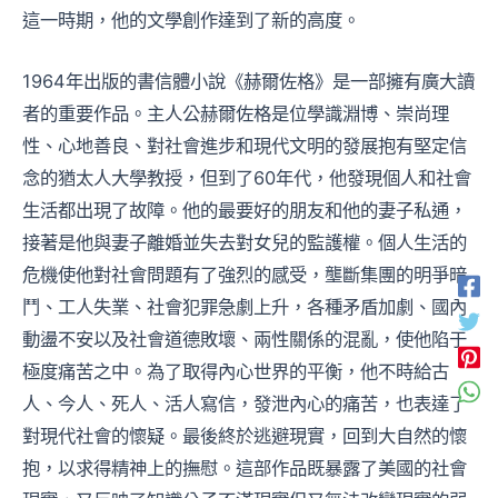
這一時期，他的文學創作達到了新的高度。
1964年出版的書信體小說《赫爾佐格》是一部擁有廣大讀
者的重要作品。主人公赫爾佐格是位學識淵博、崇尚理
性、心地善良、對社會進步和現代文明的發展抱有堅定信
念的猶太人大學教授，但到了60年代，他發現個人和社會
生活都出現了故障。他的最要好的朋友和他的妻子私通，
接著是他與妻子離婚並失去對女兒的監護權。個人生活的
危機使他對社會問題有了強烈的感受，壟斷集團的明爭暗
鬥、工人失業、社會犯罪急劇上升，各種矛盾加劇、國內
動盪不安以及社會道德敗壞、兩性關係的混亂，使他陷于
極度痛苦之中。為了取得內心世界的平衡，他不時給古
人、今人、死人、活人寫信，發泄內心的痛苦，也表達了
對現代社會的懷疑。最後終於逃避現實，回到大自然的懷
抱，以求得精神上的撫慰。這部作品既暴露了美國的社會