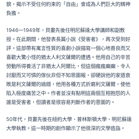
貌，揭示不受任何約束的「自由」會成為人們巨大的精神
負擔。
1946—1949年，貝婁先後任明尼蘇達大學講師和副教
授。在此期間，他發表長篇小說《受害者》，再次受到好
評。這部帶有寓言性質的喜劇小說描寫一個心地善良而又
喜歡大驚小怪的猶太人利文薩爾的遭遇。他用自己的辛苦
勞動所得養活了非猶太人阿爾比，但這個瘋瘋癲癲、令人
討厭而又可憐的傢伙非但不知恩圖報，卻硬說他的家道衰
敗是利文薩爾的過錯，他用各種方式折磨利文薩爾，使他
陷入極度痛苦之中。作者並沒有點明這兩個互相抱怨的人
誰是受害者，但讀者是很容易判斷作者的意圖的。
50年代，貝婁先後在紐約大學、普林斯頓大學、明尼蘇達
大學執教。這一時期的創作顯示了他很深的文學造詣。