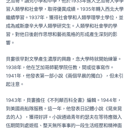
芝加哥。讀完小學和中學，他於1933年進入芝加哥大學學
習人類學和社會學，取得優異成績。1935年轉入西北大學
繼續學習。1937年，獲得社會學和人類學理學士學位，並
成為威斯康辛大學人類學研究生。人類學和社會學的學
習，對他日後創作思想和藝術風格的形成產生深刻的影
響。
貝婁很早對文學產生濃厚的興趣，念大學時就開始練筆。
1938年，他在芝加哥師範學院任教，間或從事寫作。
1941年，他發表第一部小說《兩個早晨的獨白》，但未引
起注意。
1943年，貝婁擔任《不列顛百科全書》編輯。1944年，
到美國商船隊服務。這一年，他發表日記體小說《晃來晃
去的人》，獲得好評。小說通過青年約瑟夫在等待應徵入
伍期間到處遊逛、整天無所事事的一段生活經歷和精神面