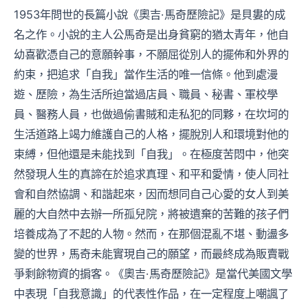
1953年問世的長篇小說《奧吉·馬奇歷險記》是貝婁的成
名之作。小說的主人公馬奇是出身貧窮的猶太青年，他自
幼喜歡憑自己的意願幹事，不願屈從別人的擺佈和外界的
約束，把追求「自我」當作生活的唯一信條。他到處漫
遊、歷險，為生活所迫當過店員、職員、秘書、軍校學
員、醫務人員，也做過偷書賊和走私犯的同夥，在坎坷的
生活道路上竭力維護自己的人格，擺脫別人和環境對他的
束縛，但他還是未能找到「自我」。在極度苦悶中，他突
然發現人生的真諦在於追求真理、和平和愛情，使人同社
會和自然協調、和諧起來，因而想同自己心愛的女人到美
麗的大自然中去辦一所孤兒院，將被遺棄的苦難的孩子們
培養成為了不起的人物。然而，在那個混亂不堪、動盪多
變的世界，馬奇未能實現自己的願望，而最終成為販賣戰
爭剩餘物資的掮客。《奧吉·馬奇歷險記》是當代美國文學
中表現「自我意識」的代表性作品，在一定程度上嘲諷了