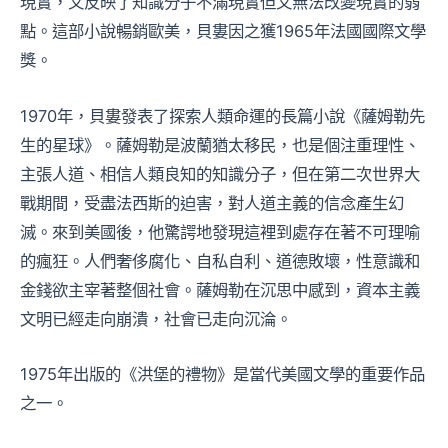
現實，又反映了知識分子不滿現實但又無法改變現實的弱
點。這部小說暢銷歐美，貝婁因之獲1965年法國國際文學
獎。
1970年，貝婁發表了探索人類命運的長篇小說《薩姆勒先
生的星球》。薩姆勒是波蘭猶太移民，也是個注重理性、
主張人道、相信人類良知的知識分子，但在第二次世界大
戰期間，受盡法西斯的迫害，對人道主義的信念產生幻
滅。來到美國後，他驚諤地發現這裡到處存在著不可理喻
的瘋狂。人們奢侈腐化、自私自利、道德敗壞，性意識和
金錢欲主宰著整個社會。薩姆勒在沉思中感到，資本主義
文明已經走向崩潰，社會已走向沉淪。
1975年出版的《洪堡的禮物》是當代美國文學的重要作品
之一。