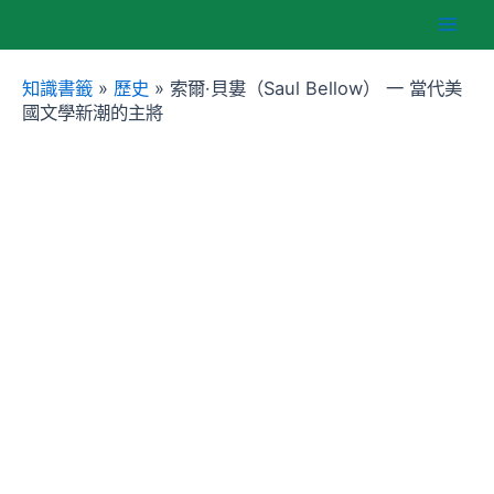
跳
Mai
至
主
知識書籤
»
歷史
»
索爾·貝婁（Saul Bellow） 一 當代美
Men
要
國文學新潮的主將
內
容